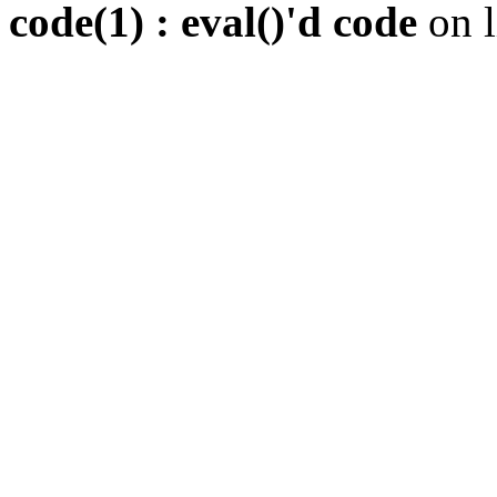
code(1) : eval()'d code
on 