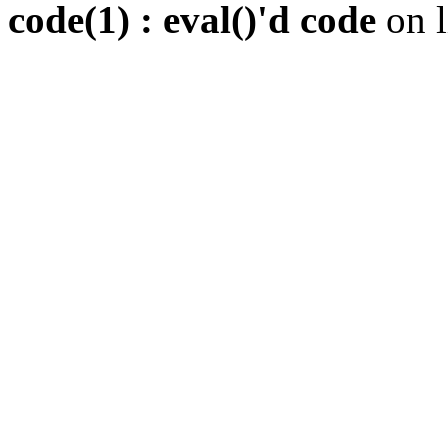
code(1) : eval()'d code
on 