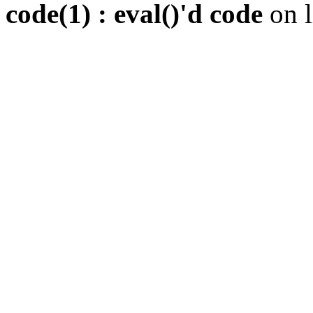
code(1) : eval()'d code
on 