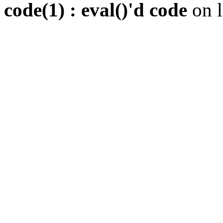
code(1) : eval()'d code
on 