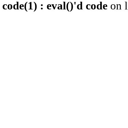
code(1) : eval()'d code
on 