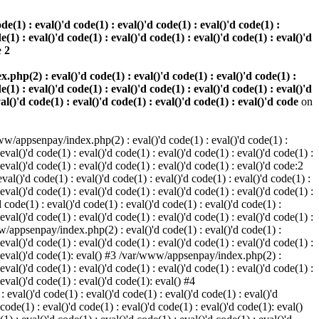
(1) : eval()'d code(1) : eval()'d code(1) : eval()'d code(1) :
e(1) : eval()'d code(1) : eval()'d code(1) : eval()'d code(1) : eval()'d
e
2
hp(2) : eval()'d code(1) : eval()'d code(1) : eval()'d code(1) :
e(1) : eval()'d code(1) : eval()'d code(1) : eval()'d code(1) : eval()'d
val()'d code(1) : eval()'d code(1) : eval()'d code(1) : eval()'d code
on
w/appsenpay/index.php(2) : eval()'d code(1) : eval()'d code(1) :
 eval()'d code(1) : eval()'d code(1) : eval()'d code(1) : eval()'d code(1) :
 eval()'d code(1) : eval()'d code(1) : eval()'d code(1) : eval()'d code:2
al()'d code(1) : eval()'d code(1) : eval()'d code(1) : eval()'d code(1) :
 eval()'d code(1) : eval()'d code(1) : eval()'d code(1) : eval()'d code(1) :
code(1) : eval()'d code(1) : eval()'d code(1) : eval()'d code(1) :
 eval()'d code(1) : eval()'d code(1) : eval()'d code(1) : eval()'d code(1) :
www/appsenpay/index.php(2) : eval()'d code(1) : eval()'d code(1) :
 eval()'d code(1) : eval()'d code(1) : eval()'d code(1) : eval()'d code(1) :
1) : eval()'d code(1): eval() #3 /var/www/appsenpay/index.php(2) :
 eval()'d code(1) : eval()'d code(1) : eval()'d code(1) : eval()'d code(1) :
 eval()'d code(1) : eval()'d code(1): eval() #4
eval()'d code(1) : eval()'d code(1) : eval()'d code(1) : eval()'d
 code(1) : eval()'d code(1) : eval()'d code(1) : eval()'d code(1): eval()