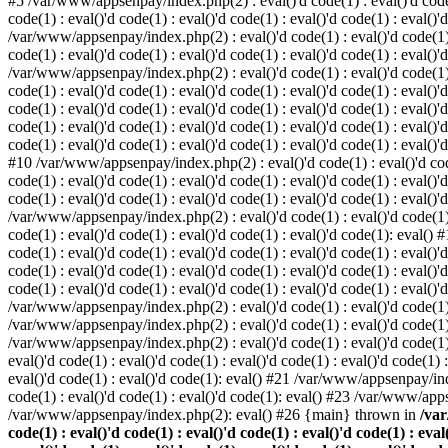
#5 /var/www/appsenpay/index.php(2) : eval()'d code(1) : eval()'d code(1) 
code(1) : eval()'d code(1) : eval()'d code(1) : eval()'d code(1) : eval()'
/var/www/appsenpay/index.php(2) : eval()'d code(1) : eval()'d code(1) : e
code(1) : eval()'d code(1) : eval()'d code(1) : eval()'d code(1) : eval()'
/var/www/appsenpay/index.php(2) : eval()'d code(1) : eval()'d code(1) : e
code(1) : eval()'d code(1) : eval()'d code(1) : eval()'d code(1) : eval()
code(1) : eval()'d code(1) : eval()'d code(1) : eval()'d code(1) : eval()'d
code(1) : eval()'d code(1) : eval()'d code(1) : eval()'d code(1) : eval()
code(1) : eval()'d code(1) : eval()'d code(1) : eval()'d code(1) : eval()'d
#10 /var/www/appsenpay/index.php(2) : eval()'d code(1) : eval()'d code(1)
code(1) : eval()'d code(1) : eval()'d code(1) : eval()'d code(1) : eval(
code(1) : eval()'d code(1) : eval()'d code(1) : eval()'d code(1) : eval()'
/var/www/appsenpay/index.php(2) : eval()'d code(1) : eval()'d code(1) : e
code(1) : eval()'d code(1) : eval()'d code(1) : eval()'d code(1): eval()
code(1) : eval()'d code(1) : eval()'d code(1) : eval()'d code(1) : eval(
code(1) : eval()'d code(1) : eval()'d code(1) : eval()'d code(1) : eval(
code(1) : eval()'d code(1) : eval()'d code(1) : eval()'d code(1) : eval()'
/var/www/appsenpay/index.php(2) : eval()'d code(1) : eval()'d code(1) : 
/var/www/appsenpay/index.php(2) : eval()'d code(1) : eval()'d code(1) : 
/var/www/appsenpay/index.php(2) : eval()'d code(1) : eval()'d code(1) :
eval()'d code(1) : eval()'d code(1) : eval()'d code(1) : eval()'d code(1
eval()'d code(1) : eval()'d code(1): eval() #21 /var/www/appsenpay/ind
code(1) : eval()'d code(1) : eval()'d code(1): eval() #23 /var/www/app
/var/www/appsenpay/index.php(2): eval() #26 {main} thrown in
/var
code(1) : eval()'d code(1) : eval()'d code(1) : eval()'d code(1) : eval