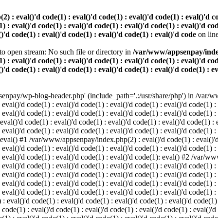
 eval()'d code(1) : eval()'d code(1) : eval()'d code(1) : eval()'d code
) : eval()'d code(1) : eval()'d code(1) : eval()'d code(1) : eval()'d cod
()'d code(1) : eval()'d code(1) : eval()'d code(1) : eval()'d code
on lin
o open stream: No such file or directory in
/var/www/appsenpay/index.p
) : eval()'d code(1) : eval()'d code(1) : eval()'d code(1) : eval()'d cod
()'d code(1) : eval()'d code(1) : eval()'d code(1) : eval()'d code(1) : e
enpay/wp-blog-header.php' (include_path='.:/usr/share/php') in /var/ww
 eval()'d code(1) : eval()'d code(1) : eval()'d code(1) : eval()'d code(1) :
 eval()'d code(1) : eval()'d code(1) : eval()'d code(1) : eval()'d code(1) :
()'d code(1) : eval()'d code(1) : eval()'d code(1) : eval()'d code(1) : ev
 eval()'d code(1) : eval()'d code(1) : eval()'d code(1) : eval()'d code(1) :
: eval() #1 /var/www/appsenpay/index.php(2) : eval()'d code(1) : eval()'d 
 eval()'d code(1) : eval()'d code(1) : eval()'d code(1) : eval()'d code(1) :
 : eval()'d code(1) : eval()'d code(1) : eval()'d code(1): eval() #2 /var/
 eval()'d code(1) : eval()'d code(1) : eval()'d code(1) : eval()'d code(1) :
 : eval()'d code(1) : eval()'d code(1) : eval()'d code(1) : eval()'d code(
 eval()'d code(1) : eval()'d code(1) : eval()'d code(1) : eval()'d code(1) :
: eval()'d code(1) : eval()'d code(1) : eval()'d code(1) : eval()'d code(1) :
val()'d code(1) : eval()'d code(1) : eval()'d code(1) : eval()'d code(1) : 
 code(1) : eval()'d code(1) : eval()'d code(1) : eval()'d code(1) : eval()'d