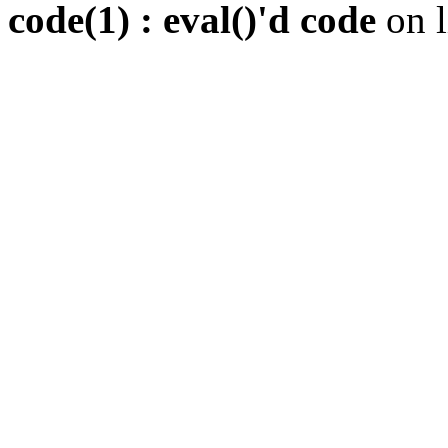
code(1) : eval()'d code
on 