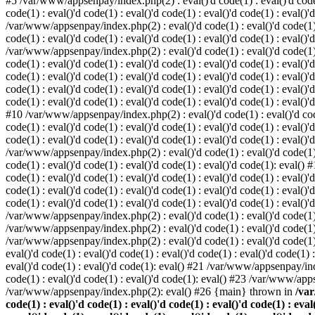
#5 /var/www/appsenpay/index.php(2) : eval()'d code(1) : eval()'d code(1) 
code(1) : eval()'d code(1) : eval()'d code(1) : eval()'d code(1) : eval()'
/var/www/appsenpay/index.php(2) : eval()'d code(1) : eval()'d code(1) : e
code(1) : eval()'d code(1) : eval()'d code(1) : eval()'d code(1) : eval()'
/var/www/appsenpay/index.php(2) : eval()'d code(1) : eval()'d code(1) : e
code(1) : eval()'d code(1) : eval()'d code(1) : eval()'d code(1) : eval()
code(1) : eval()'d code(1) : eval()'d code(1) : eval()'d code(1) : eval()'d
code(1) : eval()'d code(1) : eval()'d code(1) : eval()'d code(1) : eval()
code(1) : eval()'d code(1) : eval()'d code(1) : eval()'d code(1) : eval()'d
#10 /var/www/appsenpay/index.php(2) : eval()'d code(1) : eval()'d code(1)
code(1) : eval()'d code(1) : eval()'d code(1) : eval()'d code(1) : eval(
code(1) : eval()'d code(1) : eval()'d code(1) : eval()'d code(1) : eval()'
/var/www/appsenpay/index.php(2) : eval()'d code(1) : eval()'d code(1) : e
code(1) : eval()'d code(1) : eval()'d code(1) : eval()'d code(1): eval()
code(1) : eval()'d code(1) : eval()'d code(1) : eval()'d code(1) : eval(
code(1) : eval()'d code(1) : eval()'d code(1) : eval()'d code(1) : eval(
code(1) : eval()'d code(1) : eval()'d code(1) : eval()'d code(1) : eval()'
/var/www/appsenpay/index.php(2) : eval()'d code(1) : eval()'d code(1) : 
/var/www/appsenpay/index.php(2) : eval()'d code(1) : eval()'d code(1) : 
/var/www/appsenpay/index.php(2) : eval()'d code(1) : eval()'d code(1) :
eval()'d code(1) : eval()'d code(1) : eval()'d code(1) : eval()'d code(1
eval()'d code(1) : eval()'d code(1): eval() #21 /var/www/appsenpay/ind
code(1) : eval()'d code(1) : eval()'d code(1): eval() #23 /var/www/app
/var/www/appsenpay/index.php(2): eval() #26 {main} thrown in
/var
code(1) : eval()'d code(1) : eval()'d code(1) : eval()'d code(1) : eval