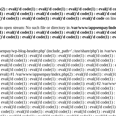
 eval()'d code(1) : eval()'d code(1) : eval()'d code(1) : eval()'d code
) : eval()'d code(1) : eval()'d code(1) : eval()'d code(1) : eval()'d cod
()'d code(1) : eval()'d code(1) : eval()'d code(1) : eval()'d code
on lin
o open stream: No such file or directory in
/var/www/appsenpay/index.p
) : eval()'d code(1) : eval()'d code(1) : eval()'d code(1) : eval()'d cod
()'d code(1) : eval()'d code(1) : eval()'d code(1) : eval()'d code(1) : e
enpay/wp-blog-header.php' (include_path='.:/usr/share/php') in /var/ww
 eval()'d code(1) : eval()'d code(1) : eval()'d code(1) : eval()'d code(1) :
 eval()'d code(1) : eval()'d code(1) : eval()'d code(1) : eval()'d code(1) :
()'d code(1) : eval()'d code(1) : eval()'d code(1) : eval()'d code(1) : ev
 eval()'d code(1) : eval()'d code(1) : eval()'d code(1) : eval()'d code(1) :
: eval() #1 /var/www/appsenpay/index.php(2) : eval()'d code(1) : eval()'d 
 eval()'d code(1) : eval()'d code(1) : eval()'d code(1) : eval()'d code(1) :
 : eval()'d code(1) : eval()'d code(1) : eval()'d code(1): eval() #2 /var/
 eval()'d code(1) : eval()'d code(1) : eval()'d code(1) : eval()'d code(1) :
 : eval()'d code(1) : eval()'d code(1) : eval()'d code(1) : eval()'d code(
 eval()'d code(1) : eval()'d code(1) : eval()'d code(1) : eval()'d code(1) :
: eval()'d code(1) : eval()'d code(1) : eval()'d code(1) : eval()'d code(1) :
val()'d code(1) : eval()'d code(1) : eval()'d code(1) : eval()'d code(1) : 
 code(1) : eval()'d code(1) : eval()'d code(1) : eval()'d code(1) : eval()'d