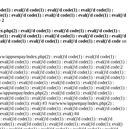
(1) : eval()'d code(1) : eval()'d code(1) : eval()'d code(1) :
e(1) : eval()'d code(1) : eval()'d code(1) : eval()'d code(1) : eval()'d
e
2
hp(2) : eval()'d code(1) : eval()'d code(1) : eval()'d code(1) :
e(1) : eval()'d code(1) : eval()'d code(1) : eval()'d code(1) : eval()'d
val()'d code(1) : eval()'d code(1) : eval()'d code(1) : eval()'d code
on
w/appsenpay/index.php(2) : eval()'d code(1) : eval()'d code(1) :
 eval()'d code(1) : eval()'d code(1) : eval()'d code(1) : eval()'d code(1) :
 eval()'d code(1) : eval()'d code(1) : eval()'d code(1) : eval()'d code:2
al()'d code(1) : eval()'d code(1) : eval()'d code(1) : eval()'d code(1) :
 eval()'d code(1) : eval()'d code(1) : eval()'d code(1) : eval()'d code(1) :
code(1) : eval()'d code(1) : eval()'d code(1) : eval()'d code(1) :
 eval()'d code(1) : eval()'d code(1) : eval()'d code(1) : eval()'d code(1) :
www/appsenpay/index.php(2) : eval()'d code(1) : eval()'d code(1) :
 eval()'d code(1) : eval()'d code(1) : eval()'d code(1) : eval()'d code(1) :
1) : eval()'d code(1): eval() #3 /var/www/appsenpay/index.php(2) :
 eval()'d code(1) : eval()'d code(1) : eval()'d code(1) : eval()'d code(1) :
 eval()'d code(1) : eval()'d code(1): eval() #4
eval()'d code(1) : eval()'d code(1) : eval()'d code(1) : eval()'d
 code(1) : eval()'d code(1) : eval()'d code(1) : eval()'d code(1): eval()