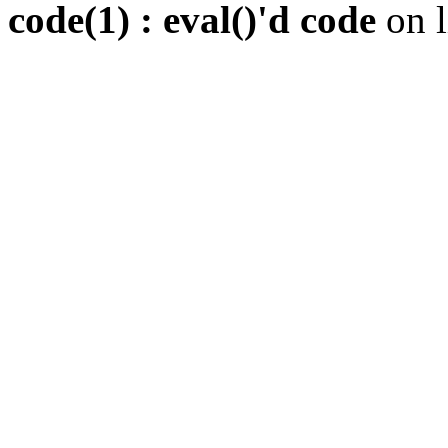
code(1) : eval()'d code
on 