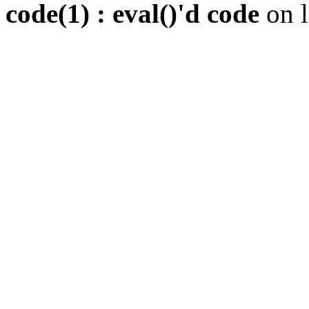
code(1) : eval()'d code
on 