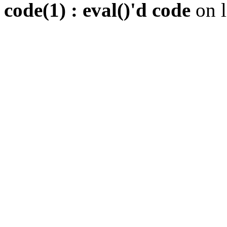
code(1) : eval()'d code
on 