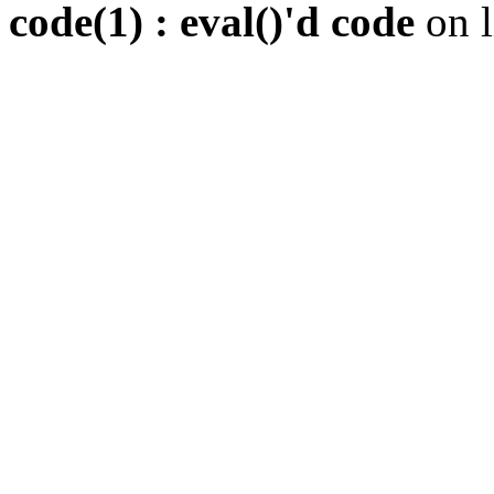
code(1) : eval()'d code
on 