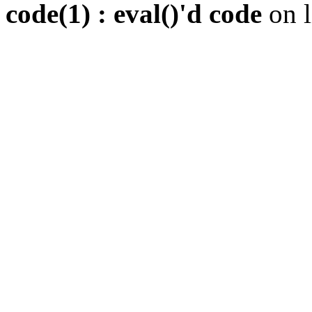
code(1) : eval()'d code
on 