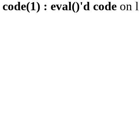
code(1) : eval()'d code
on 