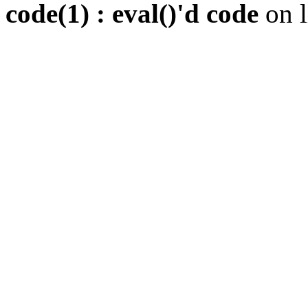
code(1) : eval()'d code
on 