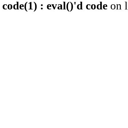
code(1) : eval()'d code
on 