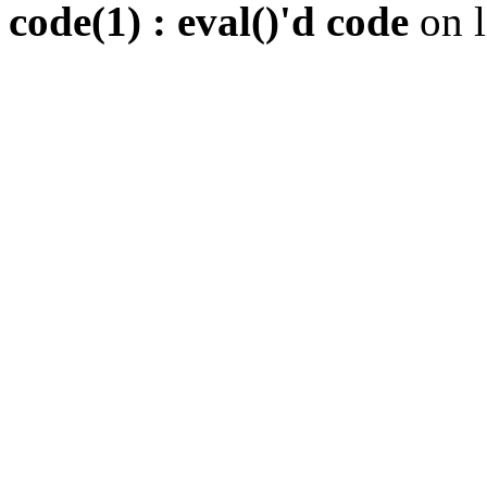
code(1) : eval()'d code
on 