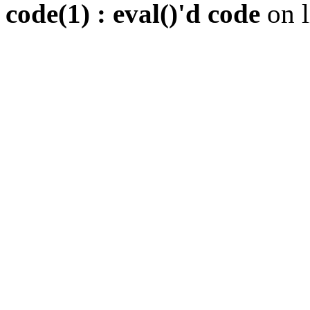
code(1) : eval()'d code
on 