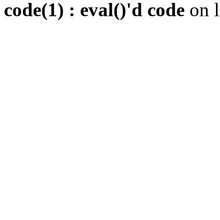
code(1) : eval()'d code
on 