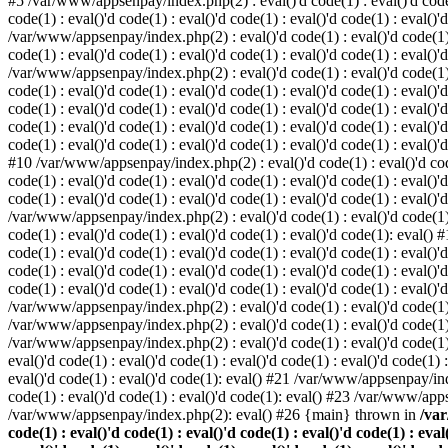
#5 /var/www/appsenpay/index.php(2) : eval()'d code(1) : eval()'d code(1) 
code(1) : eval()'d code(1) : eval()'d code(1) : eval()'d code(1) : eval()'
/var/www/appsenpay/index.php(2) : eval()'d code(1) : eval()'d code(1) : e
code(1) : eval()'d code(1) : eval()'d code(1) : eval()'d code(1) : eval()'
/var/www/appsenpay/index.php(2) : eval()'d code(1) : eval()'d code(1) : e
code(1) : eval()'d code(1) : eval()'d code(1) : eval()'d code(1) : eval()
code(1) : eval()'d code(1) : eval()'d code(1) : eval()'d code(1) : eval()'d
code(1) : eval()'d code(1) : eval()'d code(1) : eval()'d code(1) : eval()
code(1) : eval()'d code(1) : eval()'d code(1) : eval()'d code(1) : eval()'d
#10 /var/www/appsenpay/index.php(2) : eval()'d code(1) : eval()'d code(1)
code(1) : eval()'d code(1) : eval()'d code(1) : eval()'d code(1) : eval(
code(1) : eval()'d code(1) : eval()'d code(1) : eval()'d code(1) : eval()'
/var/www/appsenpay/index.php(2) : eval()'d code(1) : eval()'d code(1) : e
code(1) : eval()'d code(1) : eval()'d code(1) : eval()'d code(1): eval()
code(1) : eval()'d code(1) : eval()'d code(1) : eval()'d code(1) : eval(
code(1) : eval()'d code(1) : eval()'d code(1) : eval()'d code(1) : eval(
code(1) : eval()'d code(1) : eval()'d code(1) : eval()'d code(1) : eval()'
/var/www/appsenpay/index.php(2) : eval()'d code(1) : eval()'d code(1) : 
/var/www/appsenpay/index.php(2) : eval()'d code(1) : eval()'d code(1) : 
/var/www/appsenpay/index.php(2) : eval()'d code(1) : eval()'d code(1) :
eval()'d code(1) : eval()'d code(1) : eval()'d code(1) : eval()'d code(1
eval()'d code(1) : eval()'d code(1): eval() #21 /var/www/appsenpay/ind
code(1) : eval()'d code(1) : eval()'d code(1): eval() #23 /var/www/app
/var/www/appsenpay/index.php(2): eval() #26 {main} thrown in
/var
code(1) : eval()'d code(1) : eval()'d code(1) : eval()'d code(1) : eval