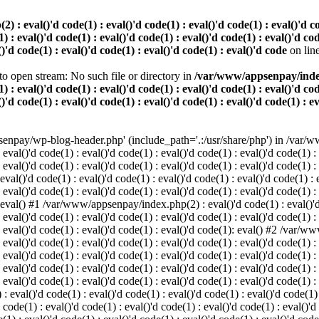
 eval()'d code(1) : eval()'d code(1) : eval()'d code(1) : eval()'d code
) : eval()'d code(1) : eval()'d code(1) : eval()'d code(1) : eval()'d cod
()'d code(1) : eval()'d code(1) : eval()'d code(1) : eval()'d code
on lin
o open stream: No such file or directory in
/var/www/appsenpay/index.p
) : eval()'d code(1) : eval()'d code(1) : eval()'d code(1) : eval()'d cod
()'d code(1) : eval()'d code(1) : eval()'d code(1) : eval()'d code(1) : e
enpay/wp-blog-header.php' (include_path='.:/usr/share/php') in /var/ww
 eval()'d code(1) : eval()'d code(1) : eval()'d code(1) : eval()'d code(1) :
 eval()'d code(1) : eval()'d code(1) : eval()'d code(1) : eval()'d code(1) :
()'d code(1) : eval()'d code(1) : eval()'d code(1) : eval()'d code(1) : ev
 eval()'d code(1) : eval()'d code(1) : eval()'d code(1) : eval()'d code(1) :
: eval() #1 /var/www/appsenpay/index.php(2) : eval()'d code(1) : eval()'d 
 eval()'d code(1) : eval()'d code(1) : eval()'d code(1) : eval()'d code(1) :
 : eval()'d code(1) : eval()'d code(1) : eval()'d code(1): eval() #2 /var/
 eval()'d code(1) : eval()'d code(1) : eval()'d code(1) : eval()'d code(1) :
 : eval()'d code(1) : eval()'d code(1) : eval()'d code(1) : eval()'d code(
 eval()'d code(1) : eval()'d code(1) : eval()'d code(1) : eval()'d code(1) :
: eval()'d code(1) : eval()'d code(1) : eval()'d code(1) : eval()'d code(1) :
val()'d code(1) : eval()'d code(1) : eval()'d code(1) : eval()'d code(1) : 
 code(1) : eval()'d code(1) : eval()'d code(1) : eval()'d code(1) : eval()'d