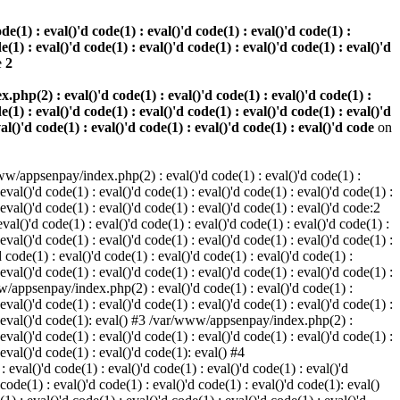
(1) : eval()'d code(1) : eval()'d code(1) : eval()'d code(1) :
e(1) : eval()'d code(1) : eval()'d code(1) : eval()'d code(1) : eval()'d
e
2
hp(2) : eval()'d code(1) : eval()'d code(1) : eval()'d code(1) :
e(1) : eval()'d code(1) : eval()'d code(1) : eval()'d code(1) : eval()'d
val()'d code(1) : eval()'d code(1) : eval()'d code(1) : eval()'d code
on
w/appsenpay/index.php(2) : eval()'d code(1) : eval()'d code(1) :
 eval()'d code(1) : eval()'d code(1) : eval()'d code(1) : eval()'d code(1) :
 eval()'d code(1) : eval()'d code(1) : eval()'d code(1) : eval()'d code:2
al()'d code(1) : eval()'d code(1) : eval()'d code(1) : eval()'d code(1) :
 eval()'d code(1) : eval()'d code(1) : eval()'d code(1) : eval()'d code(1) :
code(1) : eval()'d code(1) : eval()'d code(1) : eval()'d code(1) :
 eval()'d code(1) : eval()'d code(1) : eval()'d code(1) : eval()'d code(1) :
www/appsenpay/index.php(2) : eval()'d code(1) : eval()'d code(1) :
 eval()'d code(1) : eval()'d code(1) : eval()'d code(1) : eval()'d code(1) :
1) : eval()'d code(1): eval() #3 /var/www/appsenpay/index.php(2) :
 eval()'d code(1) : eval()'d code(1) : eval()'d code(1) : eval()'d code(1) :
 eval()'d code(1) : eval()'d code(1): eval() #4
eval()'d code(1) : eval()'d code(1) : eval()'d code(1) : eval()'d
 code(1) : eval()'d code(1) : eval()'d code(1) : eval()'d code(1): eval()