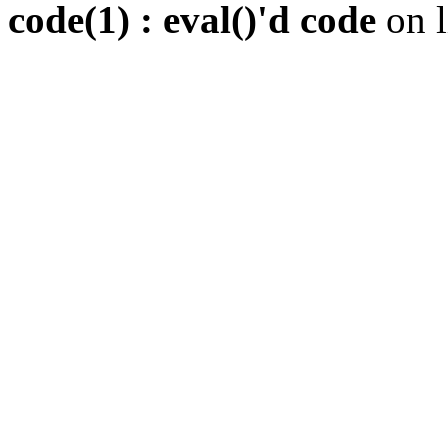
code(1) : eval()'d code
on 