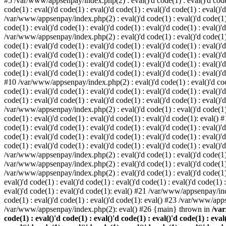
#5 /var/www/appsenpay/index.php(2) : eval()'d code(1) : eval()'d code(1) 
code(1) : eval()'d code(1) : eval()'d code(1) : eval()'d code(1) : eval()'
/var/www/appsenpay/index.php(2) : eval()'d code(1) : eval()'d code(1) : e
code(1) : eval()'d code(1) : eval()'d code(1) : eval()'d code(1) : eval()'
/var/www/appsenpay/index.php(2) : eval()'d code(1) : eval()'d code(1) : e
code(1) : eval()'d code(1) : eval()'d code(1) : eval()'d code(1) : eval()
code(1) : eval()'d code(1) : eval()'d code(1) : eval()'d code(1) : eval()'d
code(1) : eval()'d code(1) : eval()'d code(1) : eval()'d code(1) : eval()
code(1) : eval()'d code(1) : eval()'d code(1) : eval()'d code(1) : eval()'d
#10 /var/www/appsenpay/index.php(2) : eval()'d code(1) : eval()'d code(1)
code(1) : eval()'d code(1) : eval()'d code(1) : eval()'d code(1) : eval(
code(1) : eval()'d code(1) : eval()'d code(1) : eval()'d code(1) : eval()'
/var/www/appsenpay/index.php(2) : eval()'d code(1) : eval()'d code(1) : e
code(1) : eval()'d code(1) : eval()'d code(1) : eval()'d code(1): eval()
code(1) : eval()'d code(1) : eval()'d code(1) : eval()'d code(1) : eval(
code(1) : eval()'d code(1) : eval()'d code(1) : eval()'d code(1) : eval(
code(1) : eval()'d code(1) : eval()'d code(1) : eval()'d code(1) : eval()'
/var/www/appsenpay/index.php(2) : eval()'d code(1) : eval()'d code(1) : 
/var/www/appsenpay/index.php(2) : eval()'d code(1) : eval()'d code(1) : 
/var/www/appsenpay/index.php(2) : eval()'d code(1) : eval()'d code(1) :
eval()'d code(1) : eval()'d code(1) : eval()'d code(1) : eval()'d code(1
eval()'d code(1) : eval()'d code(1): eval() #21 /var/www/appsenpay/ind
code(1) : eval()'d code(1) : eval()'d code(1): eval() #23 /var/www/app
/var/www/appsenpay/index.php(2): eval() #26 {main} thrown in
/var
code(1) : eval()'d code(1) : eval()'d code(1) : eval()'d code(1) : eval