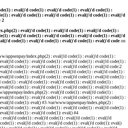
(1) : eval()'d code(1) : eval()'d code(1) : eval()'d code(1) :
e(1) : eval()'d code(1) : eval()'d code(1) : eval()'d code(1) : eval()'d
e
2
hp(2) : eval()'d code(1) : eval()'d code(1) : eval()'d code(1) :
e(1) : eval()'d code(1) : eval()'d code(1) : eval()'d code(1) : eval()'d
val()'d code(1) : eval()'d code(1) : eval()'d code(1) : eval()'d code
on
w/appsenpay/index.php(2) : eval()'d code(1) : eval()'d code(1) :
 eval()'d code(1) : eval()'d code(1) : eval()'d code(1) : eval()'d code(1) :
 eval()'d code(1) : eval()'d code(1) : eval()'d code(1) : eval()'d code:2
al()'d code(1) : eval()'d code(1) : eval()'d code(1) : eval()'d code(1) :
 eval()'d code(1) : eval()'d code(1) : eval()'d code(1) : eval()'d code(1) :
code(1) : eval()'d code(1) : eval()'d code(1) : eval()'d code(1) :
 eval()'d code(1) : eval()'d code(1) : eval()'d code(1) : eval()'d code(1) :
www/appsenpay/index.php(2) : eval()'d code(1) : eval()'d code(1) :
 eval()'d code(1) : eval()'d code(1) : eval()'d code(1) : eval()'d code(1) :
1) : eval()'d code(1): eval() #3 /var/www/appsenpay/index.php(2) :
 eval()'d code(1) : eval()'d code(1) : eval()'d code(1) : eval()'d code(1) :
 eval()'d code(1) : eval()'d code(1): eval() #4
eval()'d code(1) : eval()'d code(1) : eval()'d code(1) : eval()'d
 code(1) : eval()'d code(1) : eval()'d code(1) : eval()'d code(1): eval()