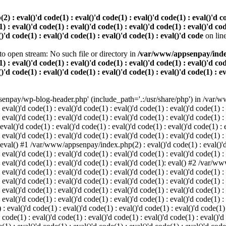
 eval()'d code(1) : eval()'d code(1) : eval()'d code(1) : eval()'d code
) : eval()'d code(1) : eval()'d code(1) : eval()'d code(1) : eval()'d cod
()'d code(1) : eval()'d code(1) : eval()'d code(1) : eval()'d code
on lin
o open stream: No such file or directory in
/var/www/appsenpay/index.p
) : eval()'d code(1) : eval()'d code(1) : eval()'d code(1) : eval()'d cod
()'d code(1) : eval()'d code(1) : eval()'d code(1) : eval()'d code(1) : e
enpay/wp-blog-header.php' (include_path='.:/usr/share/php') in /var/ww
 eval()'d code(1) : eval()'d code(1) : eval()'d code(1) : eval()'d code(1) :
 eval()'d code(1) : eval()'d code(1) : eval()'d code(1) : eval()'d code(1) :
()'d code(1) : eval()'d code(1) : eval()'d code(1) : eval()'d code(1) : ev
 eval()'d code(1) : eval()'d code(1) : eval()'d code(1) : eval()'d code(1) :
: eval() #1 /var/www/appsenpay/index.php(2) : eval()'d code(1) : eval()'d 
 eval()'d code(1) : eval()'d code(1) : eval()'d code(1) : eval()'d code(1) :
 : eval()'d code(1) : eval()'d code(1) : eval()'d code(1): eval() #2 /var/
 eval()'d code(1) : eval()'d code(1) : eval()'d code(1) : eval()'d code(1) :
 : eval()'d code(1) : eval()'d code(1) : eval()'d code(1) : eval()'d code(
 eval()'d code(1) : eval()'d code(1) : eval()'d code(1) : eval()'d code(1) :
: eval()'d code(1) : eval()'d code(1) : eval()'d code(1) : eval()'d code(1) :
val()'d code(1) : eval()'d code(1) : eval()'d code(1) : eval()'d code(1) : 
 code(1) : eval()'d code(1) : eval()'d code(1) : eval()'d code(1) : eval()'d