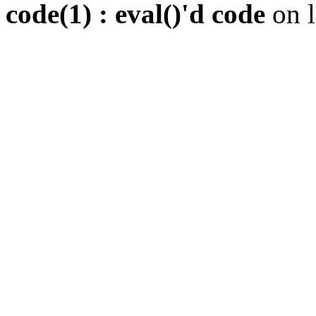
code(1) : eval()'d code
on 