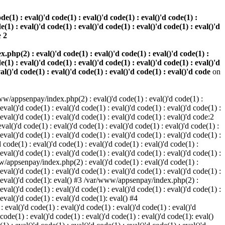
(1) : eval()'d code(1) : eval()'d code(1) : eval()'d code(1) :
e(1) : eval()'d code(1) : eval()'d code(1) : eval()'d code(1) : eval()'d
e
2
hp(2) : eval()'d code(1) : eval()'d code(1) : eval()'d code(1) :
e(1) : eval()'d code(1) : eval()'d code(1) : eval()'d code(1) : eval()'d
val()'d code(1) : eval()'d code(1) : eval()'d code(1) : eval()'d code
on
w/appsenpay/index.php(2) : eval()'d code(1) : eval()'d code(1) :
 eval()'d code(1) : eval()'d code(1) : eval()'d code(1) : eval()'d code(1) :
 eval()'d code(1) : eval()'d code(1) : eval()'d code(1) : eval()'d code:2
al()'d code(1) : eval()'d code(1) : eval()'d code(1) : eval()'d code(1) :
 eval()'d code(1) : eval()'d code(1) : eval()'d code(1) : eval()'d code(1) :
code(1) : eval()'d code(1) : eval()'d code(1) : eval()'d code(1) :
 eval()'d code(1) : eval()'d code(1) : eval()'d code(1) : eval()'d code(1) :
www/appsenpay/index.php(2) : eval()'d code(1) : eval()'d code(1) :
 eval()'d code(1) : eval()'d code(1) : eval()'d code(1) : eval()'d code(1) :
1) : eval()'d code(1): eval() #3 /var/www/appsenpay/index.php(2) :
 eval()'d code(1) : eval()'d code(1) : eval()'d code(1) : eval()'d code(1) :
 eval()'d code(1) : eval()'d code(1): eval() #4
eval()'d code(1) : eval()'d code(1) : eval()'d code(1) : eval()'d
 code(1) : eval()'d code(1) : eval()'d code(1) : eval()'d code(1): eval()