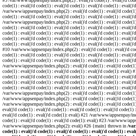
#5 /var/www/appsenpay/index.php(2) : eval()'d code(1) : eval()'d code(1) 
code(1) : eval()'d code(1) : eval()'d code(1) : eval()'d code(1) : eval()'
/var/www/appsenpay/index.php(2) : eval()'d code(1) : eval()'d code(1) : e
code(1) : eval()'d code(1) : eval()'d code(1) : eval()'d code(1) : eval()'
/var/www/appsenpay/index.php(2) : eval()'d code(1) : eval()'d code(1) : e
code(1) : eval()'d code(1) : eval()'d code(1) : eval()'d code(1) : eval()
code(1) : eval()'d code(1) : eval()'d code(1) : eval()'d code(1) : eval()'d
code(1) : eval()'d code(1) : eval()'d code(1) : eval()'d code(1) : eval()
code(1) : eval()'d code(1) : eval()'d code(1) : eval()'d code(1) : eval()'d
#10 /var/www/appsenpay/index.php(2) : eval()'d code(1) : eval()'d code(1)
code(1) : eval()'d code(1) : eval()'d code(1) : eval()'d code(1) : eval(
code(1) : eval()'d code(1) : eval()'d code(1) : eval()'d code(1) : eval()'
/var/www/appsenpay/index.php(2) : eval()'d code(1) : eval()'d code(1) : e
code(1) : eval()'d code(1) : eval()'d code(1) : eval()'d code(1): eval()
code(1) : eval()'d code(1) : eval()'d code(1) : eval()'d code(1) : eval(
code(1) : eval()'d code(1) : eval()'d code(1) : eval()'d code(1) : eval(
code(1) : eval()'d code(1) : eval()'d code(1) : eval()'d code(1) : eval()'
/var/www/appsenpay/index.php(2) : eval()'d code(1) : eval()'d code(1) : 
/var/www/appsenpay/index.php(2) : eval()'d code(1) : eval()'d code(1) : 
/var/www/appsenpay/index.php(2) : eval()'d code(1) : eval()'d code(1) :
eval()'d code(1) : eval()'d code(1) : eval()'d code(1) : eval()'d code(1
eval()'d code(1) : eval()'d code(1): eval() #21 /var/www/appsenpay/ind
code(1) : eval()'d code(1) : eval()'d code(1): eval() #23 /var/www/app
/var/www/appsenpay/index.php(2): eval() #26 {main} thrown in
/var
code(1) : eval()'d code(1) : eval()'d code(1) : eval()'d code(1) : eval