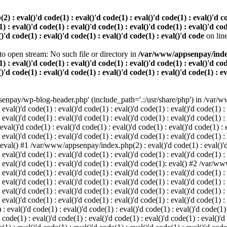
 eval()'d code(1) : eval()'d code(1) : eval()'d code(1) : eval()'d code
) : eval()'d code(1) : eval()'d code(1) : eval()'d code(1) : eval()'d cod
()'d code(1) : eval()'d code(1) : eval()'d code(1) : eval()'d code
on lin
o open stream: No such file or directory in
/var/www/appsenpay/index.p
) : eval()'d code(1) : eval()'d code(1) : eval()'d code(1) : eval()'d cod
()'d code(1) : eval()'d code(1) : eval()'d code(1) : eval()'d code(1) : e
enpay/wp-blog-header.php' (include_path='.:/usr/share/php') in /var/ww
 eval()'d code(1) : eval()'d code(1) : eval()'d code(1) : eval()'d code(1) :
 eval()'d code(1) : eval()'d code(1) : eval()'d code(1) : eval()'d code(1) :
()'d code(1) : eval()'d code(1) : eval()'d code(1) : eval()'d code(1) : ev
 eval()'d code(1) : eval()'d code(1) : eval()'d code(1) : eval()'d code(1) :
: eval() #1 /var/www/appsenpay/index.php(2) : eval()'d code(1) : eval()'d 
 eval()'d code(1) : eval()'d code(1) : eval()'d code(1) : eval()'d code(1) :
 : eval()'d code(1) : eval()'d code(1) : eval()'d code(1): eval() #2 /var/
 eval()'d code(1) : eval()'d code(1) : eval()'d code(1) : eval()'d code(1) :
 : eval()'d code(1) : eval()'d code(1) : eval()'d code(1) : eval()'d code(
 eval()'d code(1) : eval()'d code(1) : eval()'d code(1) : eval()'d code(1) :
: eval()'d code(1) : eval()'d code(1) : eval()'d code(1) : eval()'d code(1) :
val()'d code(1) : eval()'d code(1) : eval()'d code(1) : eval()'d code(1) : 
 code(1) : eval()'d code(1) : eval()'d code(1) : eval()'d code(1) : eval()'d