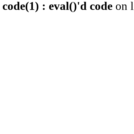
code(1) : eval()'d code
on 