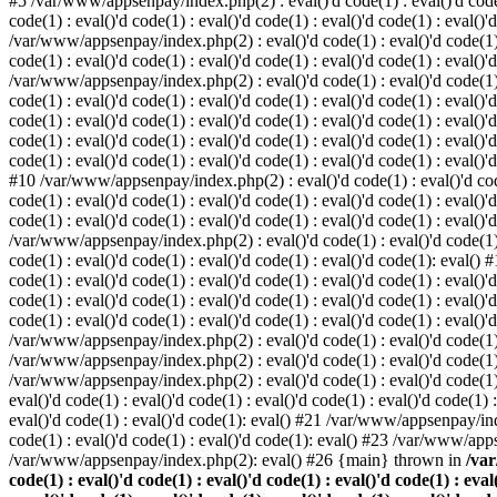
#5 /var/www/appsenpay/index.php(2) : eval()'d code(1) : eval()'d code(1) 
code(1) : eval()'d code(1) : eval()'d code(1) : eval()'d code(1) : eval()'
/var/www/appsenpay/index.php(2) : eval()'d code(1) : eval()'d code(1) : e
code(1) : eval()'d code(1) : eval()'d code(1) : eval()'d code(1) : eval()'
/var/www/appsenpay/index.php(2) : eval()'d code(1) : eval()'d code(1) : e
code(1) : eval()'d code(1) : eval()'d code(1) : eval()'d code(1) : eval()
code(1) : eval()'d code(1) : eval()'d code(1) : eval()'d code(1) : eval()'d
code(1) : eval()'d code(1) : eval()'d code(1) : eval()'d code(1) : eval()
code(1) : eval()'d code(1) : eval()'d code(1) : eval()'d code(1) : eval()'d
#10 /var/www/appsenpay/index.php(2) : eval()'d code(1) : eval()'d code(1)
code(1) : eval()'d code(1) : eval()'d code(1) : eval()'d code(1) : eval(
code(1) : eval()'d code(1) : eval()'d code(1) : eval()'d code(1) : eval()'
/var/www/appsenpay/index.php(2) : eval()'d code(1) : eval()'d code(1) : e
code(1) : eval()'d code(1) : eval()'d code(1) : eval()'d code(1): eval()
code(1) : eval()'d code(1) : eval()'d code(1) : eval()'d code(1) : eval(
code(1) : eval()'d code(1) : eval()'d code(1) : eval()'d code(1) : eval(
code(1) : eval()'d code(1) : eval()'d code(1) : eval()'d code(1) : eval()'
/var/www/appsenpay/index.php(2) : eval()'d code(1) : eval()'d code(1) : 
/var/www/appsenpay/index.php(2) : eval()'d code(1) : eval()'d code(1) : 
/var/www/appsenpay/index.php(2) : eval()'d code(1) : eval()'d code(1) :
eval()'d code(1) : eval()'d code(1) : eval()'d code(1) : eval()'d code(1
eval()'d code(1) : eval()'d code(1): eval() #21 /var/www/appsenpay/ind
code(1) : eval()'d code(1) : eval()'d code(1): eval() #23 /var/www/app
/var/www/appsenpay/index.php(2): eval() #26 {main} thrown in
/var
code(1) : eval()'d code(1) : eval()'d code(1) : eval()'d code(1) : eval