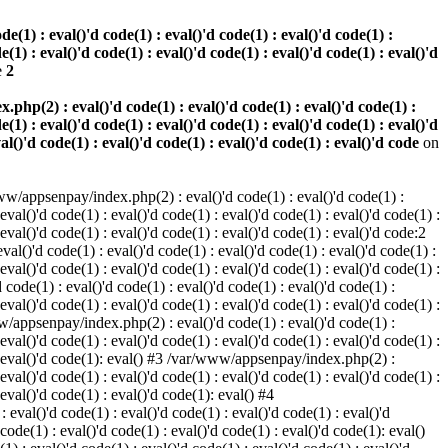
(1) : eval()'d code(1) : eval()'d code(1) : eval()'d code(1) :
e(1) : eval()'d code(1) : eval()'d code(1) : eval()'d code(1) : eval()'d
e
2
hp(2) : eval()'d code(1) : eval()'d code(1) : eval()'d code(1) :
e(1) : eval()'d code(1) : eval()'d code(1) : eval()'d code(1) : eval()'d
val()'d code(1) : eval()'d code(1) : eval()'d code(1) : eval()'d code
on
w/appsenpay/index.php(2) : eval()'d code(1) : eval()'d code(1) :
 eval()'d code(1) : eval()'d code(1) : eval()'d code(1) : eval()'d code(1) :
 eval()'d code(1) : eval()'d code(1) : eval()'d code(1) : eval()'d code:2
al()'d code(1) : eval()'d code(1) : eval()'d code(1) : eval()'d code(1) :
 eval()'d code(1) : eval()'d code(1) : eval()'d code(1) : eval()'d code(1) :
code(1) : eval()'d code(1) : eval()'d code(1) : eval()'d code(1) :
 eval()'d code(1) : eval()'d code(1) : eval()'d code(1) : eval()'d code(1) :
www/appsenpay/index.php(2) : eval()'d code(1) : eval()'d code(1) :
 eval()'d code(1) : eval()'d code(1) : eval()'d code(1) : eval()'d code(1) :
1) : eval()'d code(1): eval() #3 /var/www/appsenpay/index.php(2) :
 eval()'d code(1) : eval()'d code(1) : eval()'d code(1) : eval()'d code(1) :
 eval()'d code(1) : eval()'d code(1): eval() #4
eval()'d code(1) : eval()'d code(1) : eval()'d code(1) : eval()'d
 code(1) : eval()'d code(1) : eval()'d code(1) : eval()'d code(1): eval()