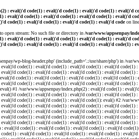
 eval()'d code(1) : eval()'d code(1) : eval()'d code(1) : eval()'d code
) : eval()'d code(1) : eval()'d code(1) : eval()'d code(1) : eval()'d cod
()'d code(1) : eval()'d code(1) : eval()'d code(1) : eval()'d code
on lin
o open stream: No such file or directory in
/var/www/appsenpay/index.p
) : eval()'d code(1) : eval()'d code(1) : eval()'d code(1) : eval()'d cod
()'d code(1) : eval()'d code(1) : eval()'d code(1) : eval()'d code(1) : e
enpay/wp-blog-header.php' (include_path='.:/usr/share/php') in /var/ww
 eval()'d code(1) : eval()'d code(1) : eval()'d code(1) : eval()'d code(1) :
 eval()'d code(1) : eval()'d code(1) : eval()'d code(1) : eval()'d code(1) :
()'d code(1) : eval()'d code(1) : eval()'d code(1) : eval()'d code(1) : ev
 eval()'d code(1) : eval()'d code(1) : eval()'d code(1) : eval()'d code(1) :
: eval() #1 /var/www/appsenpay/index.php(2) : eval()'d code(1) : eval()'d 
 eval()'d code(1) : eval()'d code(1) : eval()'d code(1) : eval()'d code(1) :
 : eval()'d code(1) : eval()'d code(1) : eval()'d code(1): eval() #2 /var/
 eval()'d code(1) : eval()'d code(1) : eval()'d code(1) : eval()'d code(1) :
 : eval()'d code(1) : eval()'d code(1) : eval()'d code(1) : eval()'d code(
 eval()'d code(1) : eval()'d code(1) : eval()'d code(1) : eval()'d code(1) :
: eval()'d code(1) : eval()'d code(1) : eval()'d code(1) : eval()'d code(1) :
val()'d code(1) : eval()'d code(1) : eval()'d code(1) : eval()'d code(1) : 
 code(1) : eval()'d code(1) : eval()'d code(1) : eval()'d code(1) : eval()'d