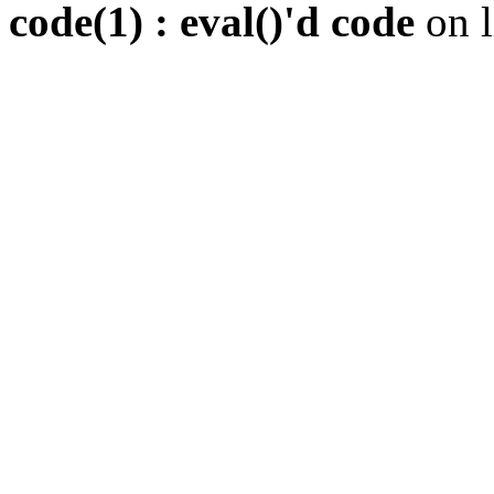
code(1) : eval()'d code
on 