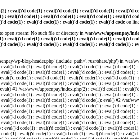
 eval()'d code(1) : eval()'d code(1) : eval()'d code(1) : eval()'d code
) : eval()'d code(1) : eval()'d code(1) : eval()'d code(1) : eval()'d cod
()'d code(1) : eval()'d code(1) : eval()'d code(1) : eval()'d code
on lin
o open stream: No such file or directory in
/var/www/appsenpay/index.p
) : eval()'d code(1) : eval()'d code(1) : eval()'d code(1) : eval()'d cod
()'d code(1) : eval()'d code(1) : eval()'d code(1) : eval()'d code(1) : e
enpay/wp-blog-header.php' (include_path='.:/usr/share/php') in /var/ww
 eval()'d code(1) : eval()'d code(1) : eval()'d code(1) : eval()'d code(1) :
 eval()'d code(1) : eval()'d code(1) : eval()'d code(1) : eval()'d code(1) :
()'d code(1) : eval()'d code(1) : eval()'d code(1) : eval()'d code(1) : ev
 eval()'d code(1) : eval()'d code(1) : eval()'d code(1) : eval()'d code(1) :
: eval() #1 /var/www/appsenpay/index.php(2) : eval()'d code(1) : eval()'d 
 eval()'d code(1) : eval()'d code(1) : eval()'d code(1) : eval()'d code(1) :
 : eval()'d code(1) : eval()'d code(1) : eval()'d code(1): eval() #2 /var/
 eval()'d code(1) : eval()'d code(1) : eval()'d code(1) : eval()'d code(1) :
 : eval()'d code(1) : eval()'d code(1) : eval()'d code(1) : eval()'d code(
 eval()'d code(1) : eval()'d code(1) : eval()'d code(1) : eval()'d code(1) :
: eval()'d code(1) : eval()'d code(1) : eval()'d code(1) : eval()'d code(1) :
val()'d code(1) : eval()'d code(1) : eval()'d code(1) : eval()'d code(1) : 
 code(1) : eval()'d code(1) : eval()'d code(1) : eval()'d code(1) : eval()'d