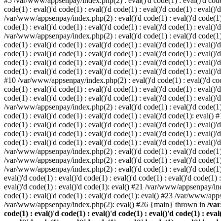
#5 /var/www/appsenpay/index.php(2) : eval()'d code(1) : eval()'d code(1) 
code(1) : eval()'d code(1) : eval()'d code(1) : eval()'d code(1) : eval()'
/var/www/appsenpay/index.php(2) : eval()'d code(1) : eval()'d code(1) : e
code(1) : eval()'d code(1) : eval()'d code(1) : eval()'d code(1) : eval()'
/var/www/appsenpay/index.php(2) : eval()'d code(1) : eval()'d code(1) : e
code(1) : eval()'d code(1) : eval()'d code(1) : eval()'d code(1) : eval()
code(1) : eval()'d code(1) : eval()'d code(1) : eval()'d code(1) : eval()'d
code(1) : eval()'d code(1) : eval()'d code(1) : eval()'d code(1) : eval()
code(1) : eval()'d code(1) : eval()'d code(1) : eval()'d code(1) : eval()'d
#10 /var/www/appsenpay/index.php(2) : eval()'d code(1) : eval()'d code(1)
code(1) : eval()'d code(1) : eval()'d code(1) : eval()'d code(1) : eval(
code(1) : eval()'d code(1) : eval()'d code(1) : eval()'d code(1) : eval()'
/var/www/appsenpay/index.php(2) : eval()'d code(1) : eval()'d code(1) : e
code(1) : eval()'d code(1) : eval()'d code(1) : eval()'d code(1): eval()
code(1) : eval()'d code(1) : eval()'d code(1) : eval()'d code(1) : eval(
code(1) : eval()'d code(1) : eval()'d code(1) : eval()'d code(1) : eval(
code(1) : eval()'d code(1) : eval()'d code(1) : eval()'d code(1) : eval()'
/var/www/appsenpay/index.php(2) : eval()'d code(1) : eval()'d code(1) : 
/var/www/appsenpay/index.php(2) : eval()'d code(1) : eval()'d code(1) : 
/var/www/appsenpay/index.php(2) : eval()'d code(1) : eval()'d code(1) :
eval()'d code(1) : eval()'d code(1) : eval()'d code(1) : eval()'d code(1
eval()'d code(1) : eval()'d code(1): eval() #21 /var/www/appsenpay/ind
code(1) : eval()'d code(1) : eval()'d code(1): eval() #23 /var/www/app
/var/www/appsenpay/index.php(2): eval() #26 {main} thrown in
/var
code(1) : eval()'d code(1) : eval()'d code(1) : eval()'d code(1) : eval