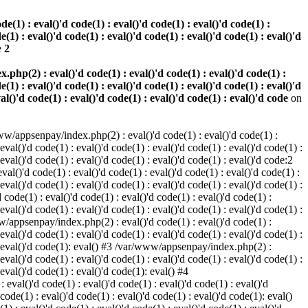
(1) : eval()'d code(1) : eval()'d code(1) : eval()'d code(1) :
e(1) : eval()'d code(1) : eval()'d code(1) : eval()'d code(1) : eval()'d
e
2
hp(2) : eval()'d code(1) : eval()'d code(1) : eval()'d code(1) :
e(1) : eval()'d code(1) : eval()'d code(1) : eval()'d code(1) : eval()'d
val()'d code(1) : eval()'d code(1) : eval()'d code(1) : eval()'d code
on
w/appsenpay/index.php(2) : eval()'d code(1) : eval()'d code(1) :
 eval()'d code(1) : eval()'d code(1) : eval()'d code(1) : eval()'d code(1) :
 eval()'d code(1) : eval()'d code(1) : eval()'d code(1) : eval()'d code:2
al()'d code(1) : eval()'d code(1) : eval()'d code(1) : eval()'d code(1) :
 eval()'d code(1) : eval()'d code(1) : eval()'d code(1) : eval()'d code(1) :
code(1) : eval()'d code(1) : eval()'d code(1) : eval()'d code(1) :
 eval()'d code(1) : eval()'d code(1) : eval()'d code(1) : eval()'d code(1) :
www/appsenpay/index.php(2) : eval()'d code(1) : eval()'d code(1) :
 eval()'d code(1) : eval()'d code(1) : eval()'d code(1) : eval()'d code(1) :
1) : eval()'d code(1): eval() #3 /var/www/appsenpay/index.php(2) :
 eval()'d code(1) : eval()'d code(1) : eval()'d code(1) : eval()'d code(1) :
 eval()'d code(1) : eval()'d code(1): eval() #4
eval()'d code(1) : eval()'d code(1) : eval()'d code(1) : eval()'d
 code(1) : eval()'d code(1) : eval()'d code(1) : eval()'d code(1): eval()