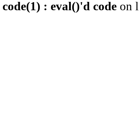
code(1) : eval()'d code
on 