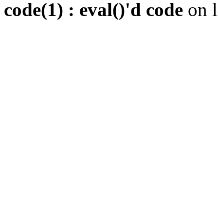
code(1) : eval()'d code
on 