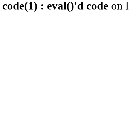
code(1) : eval()'d code
on 