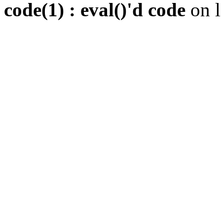
code(1) : eval()'d code
on 