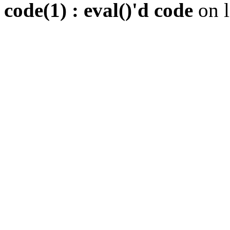
code(1) : eval()'d code
on 