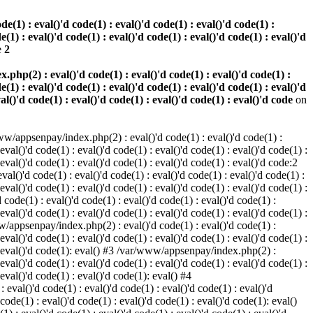
(1) : eval()'d code(1) : eval()'d code(1) : eval()'d code(1) :
e(1) : eval()'d code(1) : eval()'d code(1) : eval()'d code(1) : eval()'d
e
2
hp(2) : eval()'d code(1) : eval()'d code(1) : eval()'d code(1) :
e(1) : eval()'d code(1) : eval()'d code(1) : eval()'d code(1) : eval()'d
val()'d code(1) : eval()'d code(1) : eval()'d code(1) : eval()'d code
on
w/appsenpay/index.php(2) : eval()'d code(1) : eval()'d code(1) :
 eval()'d code(1) : eval()'d code(1) : eval()'d code(1) : eval()'d code(1) :
 eval()'d code(1) : eval()'d code(1) : eval()'d code(1) : eval()'d code:2
al()'d code(1) : eval()'d code(1) : eval()'d code(1) : eval()'d code(1) :
 eval()'d code(1) : eval()'d code(1) : eval()'d code(1) : eval()'d code(1) :
code(1) : eval()'d code(1) : eval()'d code(1) : eval()'d code(1) :
 eval()'d code(1) : eval()'d code(1) : eval()'d code(1) : eval()'d code(1) :
www/appsenpay/index.php(2) : eval()'d code(1) : eval()'d code(1) :
 eval()'d code(1) : eval()'d code(1) : eval()'d code(1) : eval()'d code(1) :
1) : eval()'d code(1): eval() #3 /var/www/appsenpay/index.php(2) :
 eval()'d code(1) : eval()'d code(1) : eval()'d code(1) : eval()'d code(1) :
 eval()'d code(1) : eval()'d code(1): eval() #4
eval()'d code(1) : eval()'d code(1) : eval()'d code(1) : eval()'d
 code(1) : eval()'d code(1) : eval()'d code(1) : eval()'d code(1): eval()