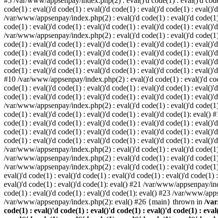
#5 /var/www/appsenpay/index.php(2) : eval()'d code(1) : eval()'d code(1) 
code(1) : eval()'d code(1) : eval()'d code(1) : eval()'d code(1) : eval()'
/var/www/appsenpay/index.php(2) : eval()'d code(1) : eval()'d code(1) : e
code(1) : eval()'d code(1) : eval()'d code(1) : eval()'d code(1) : eval()'
/var/www/appsenpay/index.php(2) : eval()'d code(1) : eval()'d code(1) : e
code(1) : eval()'d code(1) : eval()'d code(1) : eval()'d code(1) : eval()
code(1) : eval()'d code(1) : eval()'d code(1) : eval()'d code(1) : eval()'d
code(1) : eval()'d code(1) : eval()'d code(1) : eval()'d code(1) : eval()
code(1) : eval()'d code(1) : eval()'d code(1) : eval()'d code(1) : eval()'d
#10 /var/www/appsenpay/index.php(2) : eval()'d code(1) : eval()'d code(1)
code(1) : eval()'d code(1) : eval()'d code(1) : eval()'d code(1) : eval(
code(1) : eval()'d code(1) : eval()'d code(1) : eval()'d code(1) : eval()'
/var/www/appsenpay/index.php(2) : eval()'d code(1) : eval()'d code(1) : e
code(1) : eval()'d code(1) : eval()'d code(1) : eval()'d code(1): eval()
code(1) : eval()'d code(1) : eval()'d code(1) : eval()'d code(1) : eval(
code(1) : eval()'d code(1) : eval()'d code(1) : eval()'d code(1) : eval(
code(1) : eval()'d code(1) : eval()'d code(1) : eval()'d code(1) : eval()'
/var/www/appsenpay/index.php(2) : eval()'d code(1) : eval()'d code(1) : 
/var/www/appsenpay/index.php(2) : eval()'d code(1) : eval()'d code(1) : 
/var/www/appsenpay/index.php(2) : eval()'d code(1) : eval()'d code(1) :
eval()'d code(1) : eval()'d code(1) : eval()'d code(1) : eval()'d code(1
eval()'d code(1) : eval()'d code(1): eval() #21 /var/www/appsenpay/ind
code(1) : eval()'d code(1) : eval()'d code(1): eval() #23 /var/www/app
/var/www/appsenpay/index.php(2): eval() #26 {main} thrown in
/var
code(1) : eval()'d code(1) : eval()'d code(1) : eval()'d code(1) : eval