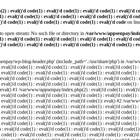
 eval()'d code(1) : eval()'d code(1) : eval()'d code(1) : eval()'d code
) : eval()'d code(1) : eval()'d code(1) : eval()'d code(1) : eval()'d cod
()'d code(1) : eval()'d code(1) : eval()'d code(1) : eval()'d code
on lin
o open stream: No such file or directory in
/var/www/appsenpay/index.p
) : eval()'d code(1) : eval()'d code(1) : eval()'d code(1) : eval()'d cod
()'d code(1) : eval()'d code(1) : eval()'d code(1) : eval()'d code(1) : e
enpay/wp-blog-header.php' (include_path='.:/usr/share/php') in /var/ww
 eval()'d code(1) : eval()'d code(1) : eval()'d code(1) : eval()'d code(1) :
 eval()'d code(1) : eval()'d code(1) : eval()'d code(1) : eval()'d code(1) :
()'d code(1) : eval()'d code(1) : eval()'d code(1) : eval()'d code(1) : ev
 eval()'d code(1) : eval()'d code(1) : eval()'d code(1) : eval()'d code(1) :
: eval() #1 /var/www/appsenpay/index.php(2) : eval()'d code(1) : eval()'d 
 eval()'d code(1) : eval()'d code(1) : eval()'d code(1) : eval()'d code(1) :
 : eval()'d code(1) : eval()'d code(1) : eval()'d code(1): eval() #2 /var/
 eval()'d code(1) : eval()'d code(1) : eval()'d code(1) : eval()'d code(1) :
 : eval()'d code(1) : eval()'d code(1) : eval()'d code(1) : eval()'d code(
 eval()'d code(1) : eval()'d code(1) : eval()'d code(1) : eval()'d code(1) :
: eval()'d code(1) : eval()'d code(1) : eval()'d code(1) : eval()'d code(1) :
val()'d code(1) : eval()'d code(1) : eval()'d code(1) : eval()'d code(1) : 
 code(1) : eval()'d code(1) : eval()'d code(1) : eval()'d code(1) : eval()'d