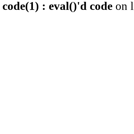
code(1) : eval()'d code
on 