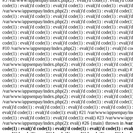
#5 /var/www/appsenpay/index.php(2) : eval()'d code(1) : eval()'d code(1) 
code(1) : eval()'d code(1) : eval()'d code(1) : eval()'d code(1) : eval()'
/var/www/appsenpay/index.php(2) : eval()'d code(1) : eval()'d code(1) : e
code(1) : eval()'d code(1) : eval()'d code(1) : eval()'d code(1) : eval()'
/var/www/appsenpay/index.php(2) : eval()'d code(1) : eval()'d code(1) : e
code(1) : eval()'d code(1) : eval()'d code(1) : eval()'d code(1) : eval()
code(1) : eval()'d code(1) : eval()'d code(1) : eval()'d code(1) : eval()'d
code(1) : eval()'d code(1) : eval()'d code(1) : eval()'d code(1) : eval()
code(1) : eval()'d code(1) : eval()'d code(1) : eval()'d code(1) : eval()'d
#10 /var/www/appsenpay/index.php(2) : eval()'d code(1) : eval()'d code(1)
code(1) : eval()'d code(1) : eval()'d code(1) : eval()'d code(1) : eval(
code(1) : eval()'d code(1) : eval()'d code(1) : eval()'d code(1) : eval()'
/var/www/appsenpay/index.php(2) : eval()'d code(1) : eval()'d code(1) : e
code(1) : eval()'d code(1) : eval()'d code(1) : eval()'d code(1): eval()
code(1) : eval()'d code(1) : eval()'d code(1) : eval()'d code(1) : eval(
code(1) : eval()'d code(1) : eval()'d code(1) : eval()'d code(1) : eval(
code(1) : eval()'d code(1) : eval()'d code(1) : eval()'d code(1) : eval()'
/var/www/appsenpay/index.php(2) : eval()'d code(1) : eval()'d code(1) : 
/var/www/appsenpay/index.php(2) : eval()'d code(1) : eval()'d code(1) : 
/var/www/appsenpay/index.php(2) : eval()'d code(1) : eval()'d code(1) :
eval()'d code(1) : eval()'d code(1) : eval()'d code(1) : eval()'d code(1
eval()'d code(1) : eval()'d code(1): eval() #21 /var/www/appsenpay/ind
code(1) : eval()'d code(1) : eval()'d code(1): eval() #23 /var/www/app
/var/www/appsenpay/index.php(2): eval() #26 {main} thrown in
/var
code(1) : eval()'d code(1) : eval()'d code(1) : eval()'d code(1) : eval