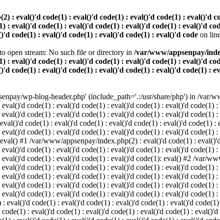
 eval()'d code(1) : eval()'d code(1) : eval()'d code(1) : eval()'d code
) : eval()'d code(1) : eval()'d code(1) : eval()'d code(1) : eval()'d cod
()'d code(1) : eval()'d code(1) : eval()'d code(1) : eval()'d code
on lin
o open stream: No such file or directory in
/var/www/appsenpay/index.p
) : eval()'d code(1) : eval()'d code(1) : eval()'d code(1) : eval()'d cod
()'d code(1) : eval()'d code(1) : eval()'d code(1) : eval()'d code(1) : e
enpay/wp-blog-header.php' (include_path='.:/usr/share/php') in /var/ww
 eval()'d code(1) : eval()'d code(1) : eval()'d code(1) : eval()'d code(1) :
 eval()'d code(1) : eval()'d code(1) : eval()'d code(1) : eval()'d code(1) :
()'d code(1) : eval()'d code(1) : eval()'d code(1) : eval()'d code(1) : ev
 eval()'d code(1) : eval()'d code(1) : eval()'d code(1) : eval()'d code(1) :
: eval() #1 /var/www/appsenpay/index.php(2) : eval()'d code(1) : eval()'d 
 eval()'d code(1) : eval()'d code(1) : eval()'d code(1) : eval()'d code(1) :
 : eval()'d code(1) : eval()'d code(1) : eval()'d code(1): eval() #2 /var/
 eval()'d code(1) : eval()'d code(1) : eval()'d code(1) : eval()'d code(1) :
 : eval()'d code(1) : eval()'d code(1) : eval()'d code(1) : eval()'d code(
 eval()'d code(1) : eval()'d code(1) : eval()'d code(1) : eval()'d code(1) :
: eval()'d code(1) : eval()'d code(1) : eval()'d code(1) : eval()'d code(1) :
val()'d code(1) : eval()'d code(1) : eval()'d code(1) : eval()'d code(1) : 
 code(1) : eval()'d code(1) : eval()'d code(1) : eval()'d code(1) : eval()'d