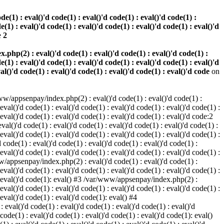
(1) : eval()'d code(1) : eval()'d code(1) : eval()'d code(1) :
e(1) : eval()'d code(1) : eval()'d code(1) : eval()'d code(1) : eval()'d
e
2
hp(2) : eval()'d code(1) : eval()'d code(1) : eval()'d code(1) :
e(1) : eval()'d code(1) : eval()'d code(1) : eval()'d code(1) : eval()'d
val()'d code(1) : eval()'d code(1) : eval()'d code(1) : eval()'d code
on
w/appsenpay/index.php(2) : eval()'d code(1) : eval()'d code(1) :
 eval()'d code(1) : eval()'d code(1) : eval()'d code(1) : eval()'d code(1) :
 eval()'d code(1) : eval()'d code(1) : eval()'d code(1) : eval()'d code:2
al()'d code(1) : eval()'d code(1) : eval()'d code(1) : eval()'d code(1) :
 eval()'d code(1) : eval()'d code(1) : eval()'d code(1) : eval()'d code(1) :
code(1) : eval()'d code(1) : eval()'d code(1) : eval()'d code(1) :
 eval()'d code(1) : eval()'d code(1) : eval()'d code(1) : eval()'d code(1) :
www/appsenpay/index.php(2) : eval()'d code(1) : eval()'d code(1) :
 eval()'d code(1) : eval()'d code(1) : eval()'d code(1) : eval()'d code(1) :
1) : eval()'d code(1): eval() #3 /var/www/appsenpay/index.php(2) :
 eval()'d code(1) : eval()'d code(1) : eval()'d code(1) : eval()'d code(1) :
 eval()'d code(1) : eval()'d code(1): eval() #4
eval()'d code(1) : eval()'d code(1) : eval()'d code(1) : eval()'d
 code(1) : eval()'d code(1) : eval()'d code(1) : eval()'d code(1): eval()