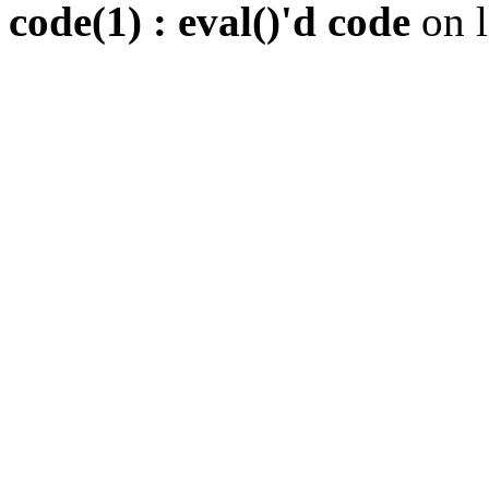
code(1) : eval()'d code
on 