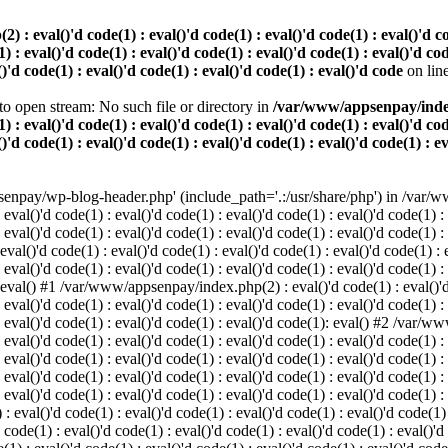
 eval()'d code(1) : eval()'d code(1) : eval()'d code(1) : eval()'d code
) : eval()'d code(1) : eval()'d code(1) : eval()'d code(1) : eval()'d cod
()'d code(1) : eval()'d code(1) : eval()'d code(1) : eval()'d code
on lin
o open stream: No such file or directory in
/var/www/appsenpay/index.p
) : eval()'d code(1) : eval()'d code(1) : eval()'d code(1) : eval()'d cod
()'d code(1) : eval()'d code(1) : eval()'d code(1) : eval()'d code(1) : e
enpay/wp-blog-header.php' (include_path='.:/usr/share/php') in /var/ww
 eval()'d code(1) : eval()'d code(1) : eval()'d code(1) : eval()'d code(1) :
 eval()'d code(1) : eval()'d code(1) : eval()'d code(1) : eval()'d code(1) :
()'d code(1) : eval()'d code(1) : eval()'d code(1) : eval()'d code(1) : ev
 eval()'d code(1) : eval()'d code(1) : eval()'d code(1) : eval()'d code(1) :
: eval() #1 /var/www/appsenpay/index.php(2) : eval()'d code(1) : eval()'d 
 eval()'d code(1) : eval()'d code(1) : eval()'d code(1) : eval()'d code(1) :
 : eval()'d code(1) : eval()'d code(1) : eval()'d code(1): eval() #2 /var/
 eval()'d code(1) : eval()'d code(1) : eval()'d code(1) : eval()'d code(1) :
 : eval()'d code(1) : eval()'d code(1) : eval()'d code(1) : eval()'d code(
 eval()'d code(1) : eval()'d code(1) : eval()'d code(1) : eval()'d code(1) :
: eval()'d code(1) : eval()'d code(1) : eval()'d code(1) : eval()'d code(1) :
val()'d code(1) : eval()'d code(1) : eval()'d code(1) : eval()'d code(1) : 
 code(1) : eval()'d code(1) : eval()'d code(1) : eval()'d code(1) : eval()'d