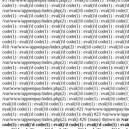
#5 /var/www/appsenpay/index.php(2) : eval()'d code(1) : eval()'d code(1) 
code(1) : eval()'d code(1) : eval()'d code(1) : eval()'d code(1) : eval()'
/var/www/appsenpay/index.php(2) : eval()'d code(1) : eval()'d code(1) : e
code(1) : eval()'d code(1) : eval()'d code(1) : eval()'d code(1) : eval()'
/var/www/appsenpay/index.php(2) : eval()'d code(1) : eval()'d code(1) : e
code(1) : eval()'d code(1) : eval()'d code(1) : eval()'d code(1) : eval()
code(1) : eval()'d code(1) : eval()'d code(1) : eval()'d code(1) : eval()'d
code(1) : eval()'d code(1) : eval()'d code(1) : eval()'d code(1) : eval()
code(1) : eval()'d code(1) : eval()'d code(1) : eval()'d code(1) : eval()'d
#10 /var/www/appsenpay/index.php(2) : eval()'d code(1) : eval()'d code(1)
code(1) : eval()'d code(1) : eval()'d code(1) : eval()'d code(1) : eval(
code(1) : eval()'d code(1) : eval()'d code(1) : eval()'d code(1) : eval()'
/var/www/appsenpay/index.php(2) : eval()'d code(1) : eval()'d code(1) : e
code(1) : eval()'d code(1) : eval()'d code(1) : eval()'d code(1): eval()
code(1) : eval()'d code(1) : eval()'d code(1) : eval()'d code(1) : eval(
code(1) : eval()'d code(1) : eval()'d code(1) : eval()'d code(1) : eval(
code(1) : eval()'d code(1) : eval()'d code(1) : eval()'d code(1) : eval()'
/var/www/appsenpay/index.php(2) : eval()'d code(1) : eval()'d code(1) : 
/var/www/appsenpay/index.php(2) : eval()'d code(1) : eval()'d code(1) : 
/var/www/appsenpay/index.php(2) : eval()'d code(1) : eval()'d code(1) :
eval()'d code(1) : eval()'d code(1) : eval()'d code(1) : eval()'d code(1
eval()'d code(1) : eval()'d code(1): eval() #21 /var/www/appsenpay/ind
code(1) : eval()'d code(1) : eval()'d code(1): eval() #23 /var/www/app
/var/www/appsenpay/index.php(2): eval() #26 {main} thrown in
/var
code(1) : eval()'d code(1) : eval()'d code(1) : eval()'d code(1) : eval