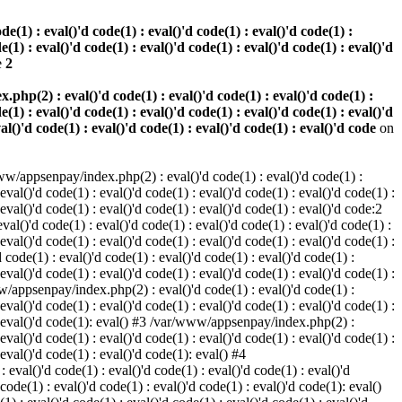
(1) : eval()'d code(1) : eval()'d code(1) : eval()'d code(1) :
e(1) : eval()'d code(1) : eval()'d code(1) : eval()'d code(1) : eval()'d
e
2
hp(2) : eval()'d code(1) : eval()'d code(1) : eval()'d code(1) :
e(1) : eval()'d code(1) : eval()'d code(1) : eval()'d code(1) : eval()'d
val()'d code(1) : eval()'d code(1) : eval()'d code(1) : eval()'d code
on
w/appsenpay/index.php(2) : eval()'d code(1) : eval()'d code(1) :
 eval()'d code(1) : eval()'d code(1) : eval()'d code(1) : eval()'d code(1) :
 eval()'d code(1) : eval()'d code(1) : eval()'d code(1) : eval()'d code:2
al()'d code(1) : eval()'d code(1) : eval()'d code(1) : eval()'d code(1) :
 eval()'d code(1) : eval()'d code(1) : eval()'d code(1) : eval()'d code(1) :
code(1) : eval()'d code(1) : eval()'d code(1) : eval()'d code(1) :
 eval()'d code(1) : eval()'d code(1) : eval()'d code(1) : eval()'d code(1) :
www/appsenpay/index.php(2) : eval()'d code(1) : eval()'d code(1) :
 eval()'d code(1) : eval()'d code(1) : eval()'d code(1) : eval()'d code(1) :
1) : eval()'d code(1): eval() #3 /var/www/appsenpay/index.php(2) :
 eval()'d code(1) : eval()'d code(1) : eval()'d code(1) : eval()'d code(1) :
 eval()'d code(1) : eval()'d code(1): eval() #4
eval()'d code(1) : eval()'d code(1) : eval()'d code(1) : eval()'d
 code(1) : eval()'d code(1) : eval()'d code(1) : eval()'d code(1): eval()