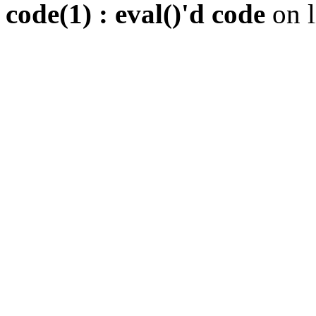
code(1) : eval()'d code
on 