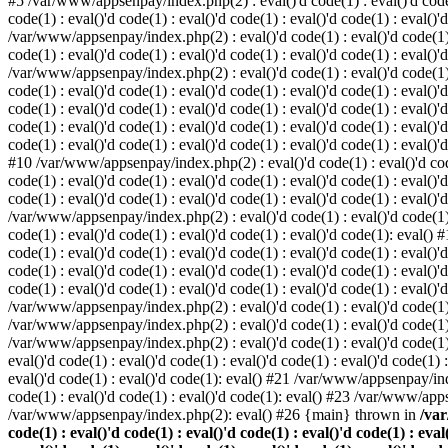
#5 /var/www/appsenpay/index.php(2) : eval()'d code(1) : eval()'d code(1) 
code(1) : eval()'d code(1) : eval()'d code(1) : eval()'d code(1) : eval()'
/var/www/appsenpay/index.php(2) : eval()'d code(1) : eval()'d code(1) : e
code(1) : eval()'d code(1) : eval()'d code(1) : eval()'d code(1) : eval()'
/var/www/appsenpay/index.php(2) : eval()'d code(1) : eval()'d code(1) : e
code(1) : eval()'d code(1) : eval()'d code(1) : eval()'d code(1) : eval()
code(1) : eval()'d code(1) : eval()'d code(1) : eval()'d code(1) : eval()'d
code(1) : eval()'d code(1) : eval()'d code(1) : eval()'d code(1) : eval()
code(1) : eval()'d code(1) : eval()'d code(1) : eval()'d code(1) : eval()'d
#10 /var/www/appsenpay/index.php(2) : eval()'d code(1) : eval()'d code(1)
code(1) : eval()'d code(1) : eval()'d code(1) : eval()'d code(1) : eval(
code(1) : eval()'d code(1) : eval()'d code(1) : eval()'d code(1) : eval()'
/var/www/appsenpay/index.php(2) : eval()'d code(1) : eval()'d code(1) : e
code(1) : eval()'d code(1) : eval()'d code(1) : eval()'d code(1): eval()
code(1) : eval()'d code(1) : eval()'d code(1) : eval()'d code(1) : eval(
code(1) : eval()'d code(1) : eval()'d code(1) : eval()'d code(1) : eval(
code(1) : eval()'d code(1) : eval()'d code(1) : eval()'d code(1) : eval()'
/var/www/appsenpay/index.php(2) : eval()'d code(1) : eval()'d code(1) : 
/var/www/appsenpay/index.php(2) : eval()'d code(1) : eval()'d code(1) : 
/var/www/appsenpay/index.php(2) : eval()'d code(1) : eval()'d code(1) :
eval()'d code(1) : eval()'d code(1) : eval()'d code(1) : eval()'d code(1
eval()'d code(1) : eval()'d code(1): eval() #21 /var/www/appsenpay/ind
code(1) : eval()'d code(1) : eval()'d code(1): eval() #23 /var/www/app
/var/www/appsenpay/index.php(2): eval() #26 {main} thrown in
/var
code(1) : eval()'d code(1) : eval()'d code(1) : eval()'d code(1) : eval