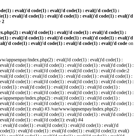
(1) : eval()'d code(1) : eval()'d code(1) : eval()'d code(1) :
e(1) : eval()'d code(1) : eval()'d code(1) : eval()'d code(1) : eval()'d
e
2
hp(2) : eval()'d code(1) : eval()'d code(1) : eval()'d code(1) :
e(1) : eval()'d code(1) : eval()'d code(1) : eval()'d code(1) : eval()'d
val()'d code(1) : eval()'d code(1) : eval()'d code(1) : eval()'d code
on
w/appsenpay/index.php(2) : eval()'d code(1) : eval()'d code(1) :
 eval()'d code(1) : eval()'d code(1) : eval()'d code(1) : eval()'d code(1) :
 eval()'d code(1) : eval()'d code(1) : eval()'d code(1) : eval()'d code:2
al()'d code(1) : eval()'d code(1) : eval()'d code(1) : eval()'d code(1) :
 eval()'d code(1) : eval()'d code(1) : eval()'d code(1) : eval()'d code(1) :
code(1) : eval()'d code(1) : eval()'d code(1) : eval()'d code(1) :
 eval()'d code(1) : eval()'d code(1) : eval()'d code(1) : eval()'d code(1) :
www/appsenpay/index.php(2) : eval()'d code(1) : eval()'d code(1) :
 eval()'d code(1) : eval()'d code(1) : eval()'d code(1) : eval()'d code(1) :
1) : eval()'d code(1): eval() #3 /var/www/appsenpay/index.php(2) :
 eval()'d code(1) : eval()'d code(1) : eval()'d code(1) : eval()'d code(1) :
 eval()'d code(1) : eval()'d code(1): eval() #4
eval()'d code(1) : eval()'d code(1) : eval()'d code(1) : eval()'d
 code(1) : eval()'d code(1) : eval()'d code(1) : eval()'d code(1): eval()