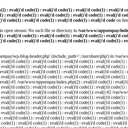
 eval()'d code(1) : eval()'d code(1) : eval()'d code(1) : eval()'d code
) : eval()'d code(1) : eval()'d code(1) : eval()'d code(1) : eval()'d cod
()'d code(1) : eval()'d code(1) : eval()'d code(1) : eval()'d code
on lin
o open stream: No such file or directory in
/var/www/appsenpay/index.p
) : eval()'d code(1) : eval()'d code(1) : eval()'d code(1) : eval()'d cod
()'d code(1) : eval()'d code(1) : eval()'d code(1) : eval()'d code(1) : e
enpay/wp-blog-header.php' (include_path='.:/usr/share/php') in /var/ww
 eval()'d code(1) : eval()'d code(1) : eval()'d code(1) : eval()'d code(1) :
 eval()'d code(1) : eval()'d code(1) : eval()'d code(1) : eval()'d code(1) :
()'d code(1) : eval()'d code(1) : eval()'d code(1) : eval()'d code(1) : ev
 eval()'d code(1) : eval()'d code(1) : eval()'d code(1) : eval()'d code(1) :
: eval() #1 /var/www/appsenpay/index.php(2) : eval()'d code(1) : eval()'d 
 eval()'d code(1) : eval()'d code(1) : eval()'d code(1) : eval()'d code(1) :
 : eval()'d code(1) : eval()'d code(1) : eval()'d code(1): eval() #2 /var/
 eval()'d code(1) : eval()'d code(1) : eval()'d code(1) : eval()'d code(1) :
 : eval()'d code(1) : eval()'d code(1) : eval()'d code(1) : eval()'d code(
 eval()'d code(1) : eval()'d code(1) : eval()'d code(1) : eval()'d code(1) :
: eval()'d code(1) : eval()'d code(1) : eval()'d code(1) : eval()'d code(1) :
val()'d code(1) : eval()'d code(1) : eval()'d code(1) : eval()'d code(1) : 
 code(1) : eval()'d code(1) : eval()'d code(1) : eval()'d code(1) : eval()'d