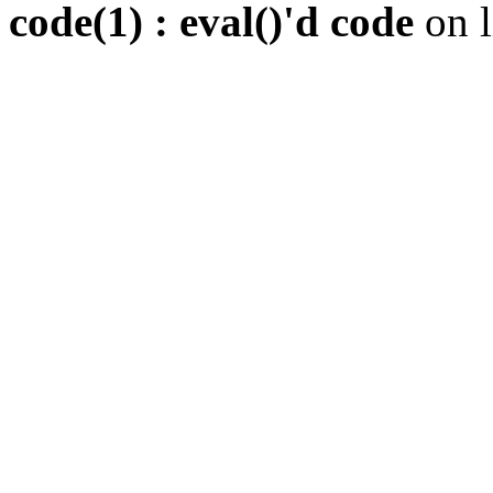
code(1) : eval()'d code
on 