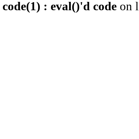
code(1) : eval()'d code
on 