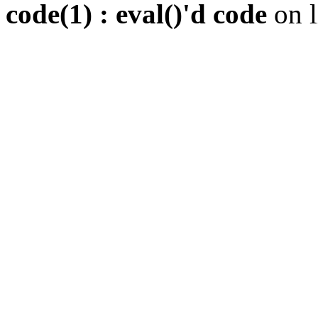
code(1) : eval()'d code
on 