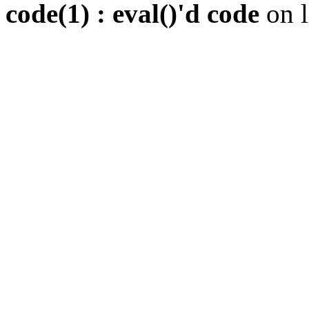
code(1) : eval()'d code
on 