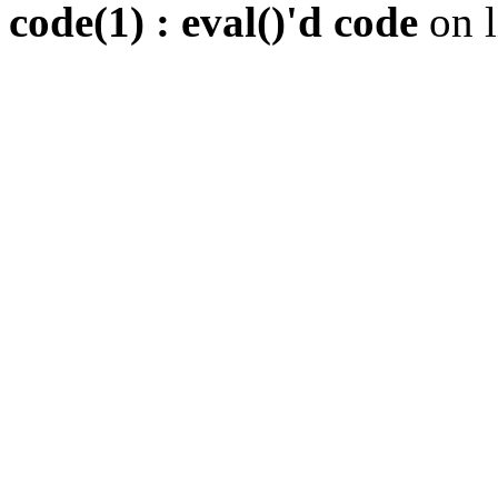
code(1) : eval()'d code
on 