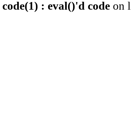
code(1) : eval()'d code
on 