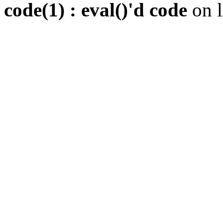
code(1) : eval()'d code
on 