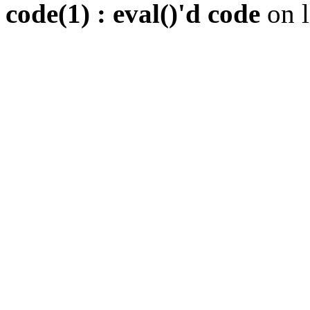
code(1) : eval()'d code
on 