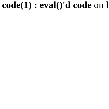
code(1) : eval()'d code
on 