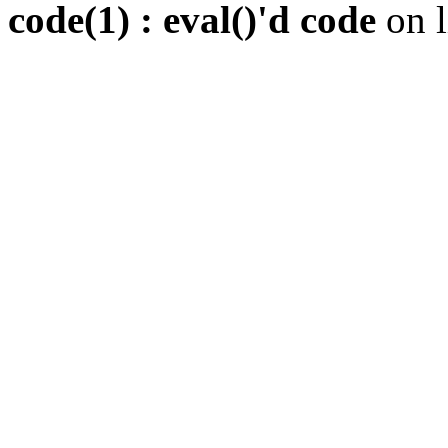
code(1) : eval()'d code
on 